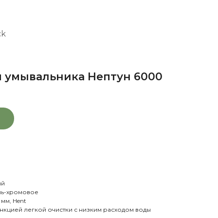
ck
я умывальника Нептун 6000
ый
ль-хромовое
мм, Hent
ункцией легкой очистки с низким расходом воды