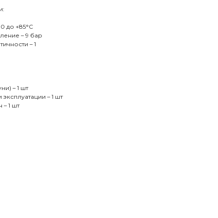
и:
10 до +85°C
ление – 9 бар
ичности – 1
ни) – 1 шт
 эксплуатации – 1 шт
– 1 шт